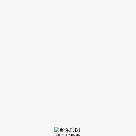
导航
电话
短信
联系我们
服务热线
185-4580-1888
首页
关于我
们