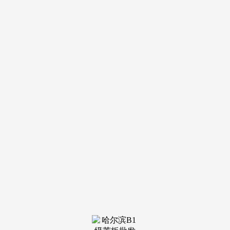
导航
电话
短信
联系我们
服务热线
185-4580-1888
首页
关于我
们